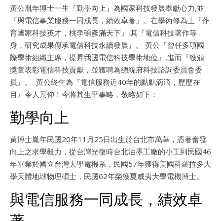
黃公胤年博士一生『勤學向上』為國家科技發展奉獻心力,並
『與電信事業服務一同成長，績效卓著』。在學術修為上『作
育國家科技英才，桃李碩彥滿天下』,其『電信科技著作等
身，研究成果傳承電信科技永續發展』。 黃公『曾任多項國
際學術組織主席，提昇我國電信科技學術地位』,進而『獲頒
獎章表彰電信科技貢獻，並獲聘為總統府科技諮詢委員會委
員』。 黃公終生為『電信服務近40年的點點滴滴，歷歷在
目』令人景仰！今將其生平事略，敬略如下：
勤學向上
黃博士胤年民國20年11月25日出生於台北市萬華，憑著奮發
向上之求學毅力，從台灣光復時台北油墨工廠的小工到民國46
年畢業於國立台灣大學電機系，民國57年獲得美國科羅拉多大
學天體地球物理碩士，民國62年榮獲夏威夷大學電機博士。
與電信服務一同成長，績效卓
著